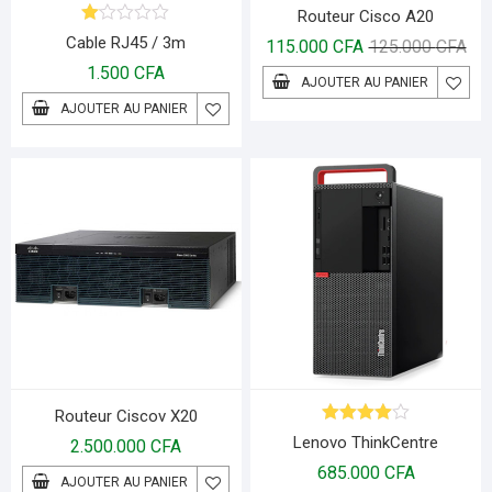
Routeur Cisco A20
N
Cable RJ45 / 3m
115.000
CFA
125.000
CFA
ot
e
1.500
CFA
AJOUTER AU PANIER
1.
00
AJOUTER AU PANIER
s
ur
5
Routeur Ciscov X20
Note
4.00
Lenovo ThinkCentre
2.500.000
CFA
sur 5
685.000
CFA
AJOUTER AU PANIER