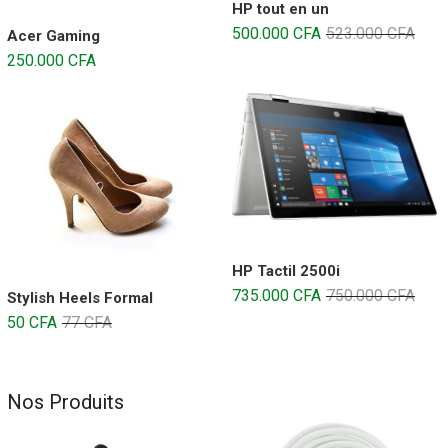
HP tout en un
500.000
CFA
523.000
CFA
Acer Gaming
250.000
CFA
HP Tactil 2500i
735.000
CFA
750.000
CFA
Stylish Heels Formal
50
CFA
77
CFA
Nos Produits