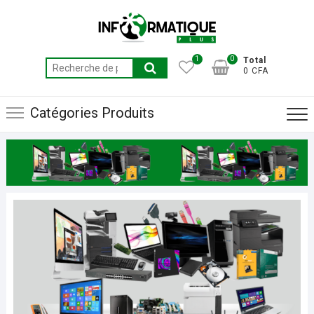
Skip
to
content
1
0
Total
Recherche
0 CFA
pour :
Catégories Produits