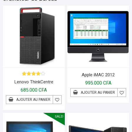
Apple iMAC 2012
Note
4.00
Lenovo ThinkCentre
995.000
CFA
sur 5
685.000
CFA
AJOUTER AU PANIER
AJOUTER AU PANIER
SALE!