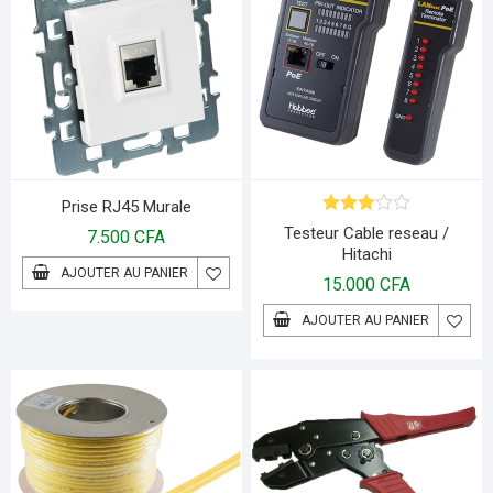
Prise RJ45 Murale
Note
Testeur Cable reseau /
7.500
CFA
3.00
Hitachi
sur 5
AJOUTER AU PANIER
15.000
CFA
AJOUTER AU PANIER