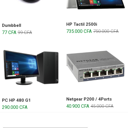
HP Tactil 2500i
Dumbbell
735.000
CFA
750.000
CFA
77
CFA
99
CFA
Netgear P200 / 4Ports
PC HP 480 G1
40.900
CFA
45.000
CFA
290.000
CFA