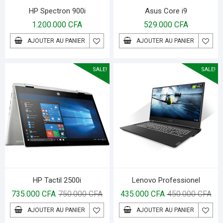
HP Spectron 900i
Asus Core i9
1.200.000
CFA
529.000
CFA
AJOUTER AU PANIER
AJOUTER AU PANIER
SALE!
SALE!
HP Tactil 2500i
Lenovo Professionel
735.000
CFA
750.000
CFA
435.000
CFA
450.000
CFA
AJOUTER AU PANIER
AJOUTER AU PANIER