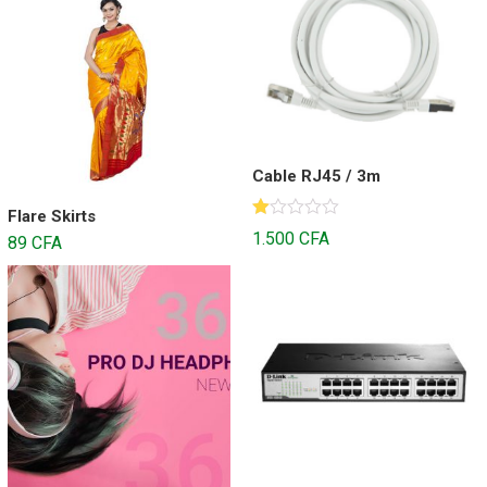
Cable RJ45 / 3m
Flare Skirts
N
1.500
CFA
89
CFA
ot
e
1.
00
s
ur
5