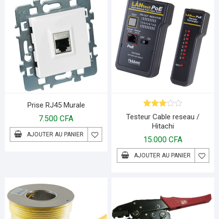
Prise RJ45 Murale
Note
Testeur Cable reseau /
7.500
CFA
3.00
Hitachi
sur 5
AJOUTER AU PANIER
15.000
CFA
AJOUTER AU PANIER