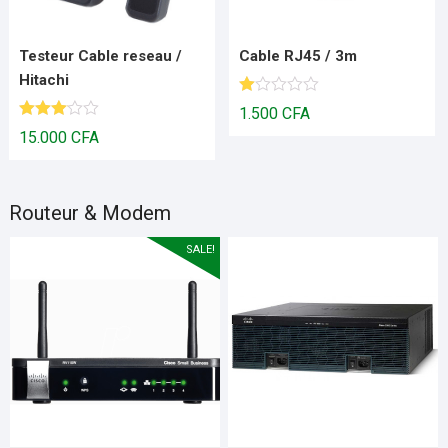
Testeur Cable reseau /
Cable RJ45 / 3m
Hitachi
N
1.500
CFA
ot
Note
15.000
CFA
e
3.00
1.
sur 5
00
s
ur
Routeur & Modem
5
SALE!