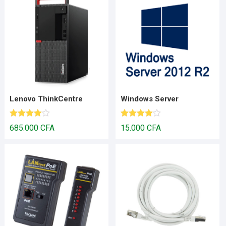
Lenovo ThinkCentre
Windows Server
Note
4.00
Note
4.00
685.000
CFA
15.000
CFA
sur 5
sur 5