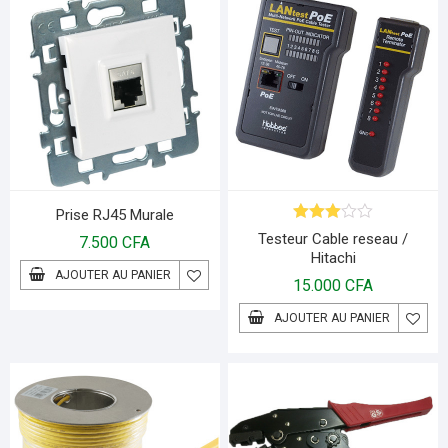
Prise RJ45 Murale
Note
Testeur Cable reseau /
7.500
CFA
3.00
Hitachi
sur 5
AJOUTER AU PANIER
15.000
CFA
AJOUTER AU PANIER