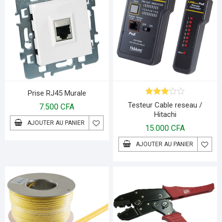
Prise RJ45 Murale
Note
Testeur Cable reseau /
7.500
CFA
3.00
Hitachi
sur 5
AJOUTER AU PANIER
15.000
CFA
AJOUTER AU PANIER