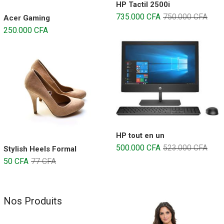
HP Tactil 2500i
735.000
CFA
750.000
CFA
Acer Gaming
250.000
CFA
HP tout en un
500.000
CFA
523.000
CFA
Stylish Heels Formal
50
CFA
77
CFA
Nos Produits