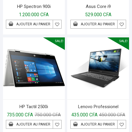
HP Spectron 900i
Asus Core i9
1.200.000
CFA
529.000
CFA
AJOUTER AU PANIER
AJOUTER AU PANIER
SALE!
SALE!
HP Tactil 2500i
Lenovo Professionel
735.000
CFA
750.000
CFA
435.000
CFA
450.000
CFA
AJOUTER AU PANIER
AJOUTER AU PANIER