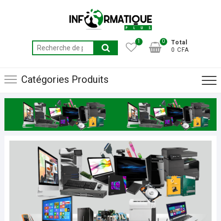
Skip
to
content
1
0
Total
Recherche
0 CFA
pour :
Catégories Produits