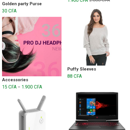
1.900
CFA
2.000
CFA
Golden party Purse
30
CFA
Puffy Sleeves
88
CFA
Accessories
15
CFA
1.900
CFA
–