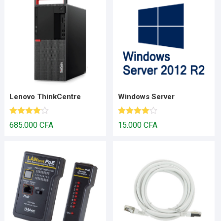
Lenovo ThinkCentre
Windows Server
Note
4.00
Note
4.00
685.000
CFA
15.000
CFA
sur 5
sur 5