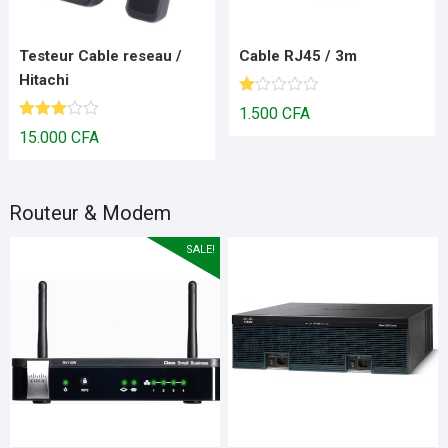
Testeur Cable reseau /
Cable RJ45 / 3m
Hitachi
N
1.500
CFA
ot
Note
15.000
CFA
e
3.00
1.
sur 5
00
s
ur
Routeur & Modem
5
SALE!