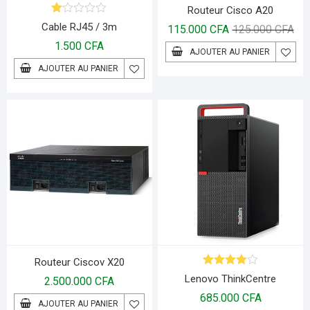
Routeur Cisco A20
N
Cable RJ45 / 3m
115.000
CFA
125.000
CFA
ot
e
1.500
CFA
AJOUTER AU PANIER
1.
00
AJOUTER AU PANIER
s
ur
5
Routeur Ciscov X20
Note
4.00
Lenovo ThinkCentre
2.500.000
CFA
sur 5
685.000
CFA
AJOUTER AU PANIER