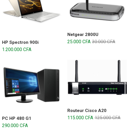
Netgear 2800U
25.000
CFA
30.000
CFA
HP Spectron 900i
1.200.000
CFA
Routeur Cisco A20
115.000
CFA
125.000
CFA
PC HP 480 G1
290.000
CFA