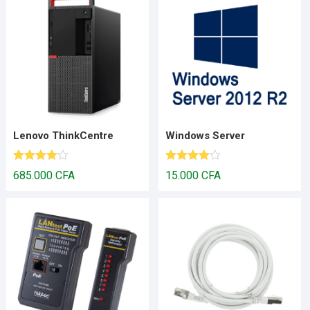
Lenovo ThinkCentre
Windows Server
Note
4.00
Note
4.00
685.000
CFA
15.000
CFA
sur 5
sur 5