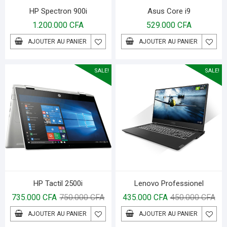
HP Spectron 900i
Asus Core i9
1.200.000
CFA
529.000
CFA
AJOUTER AU PANIER
AJOUTER AU PANIER
SALE!
SALE!
HP Tactil 2500i
Lenovo Professionel
735.000
CFA
750.000
CFA
435.000
CFA
450.000
CFA
AJOUTER AU PANIER
AJOUTER AU PANIER