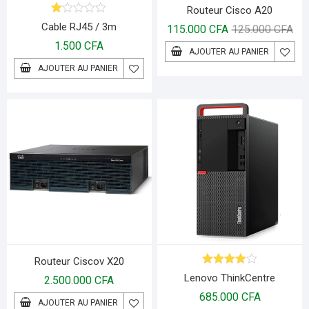
Routeur Cisco A20
N
Cable RJ45 / 3m
115.000
CFA
125.000
CFA
ot
e
1.500
CFA
AJOUTER AU PANIER
1.
00
AJOUTER AU PANIER
s
ur
5
Routeur Ciscov X20
Note
4.00
Lenovo ThinkCentre
2.500.000
CFA
sur 5
685.000
CFA
AJOUTER AU PANIER