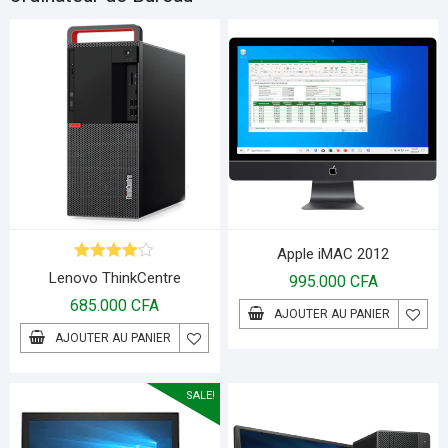
Apple iMAC 2012
Note
4.00
Lenovo ThinkCentre
995.000
CFA
sur 5
685.000
CFA
AJOUTER AU PANIER
AJOUTER AU PANIER
SALE!