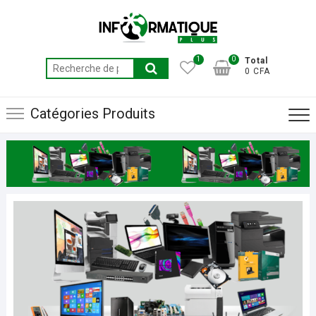
Skip
to
content
1
0
Total
Recherche
0 CFA
pour :
Catégories Produits