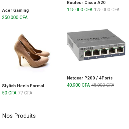
Routeur Cisco A20
115.000
CFA
125.000
CFA
Acer Gaming
250.000
CFA
Netgear P200 / 4Ports
40.900
CFA
45.000
CFA
Stylish Heels Formal
50
CFA
77
CFA
Nos Produits