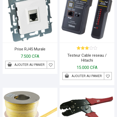
Prise RJ45 Murale
Note
Testeur Cable reseau /
7.500
CFA
3.00
Hitachi
sur 5
AJOUTER AU PANIER
15.000
CFA
AJOUTER AU PANIER