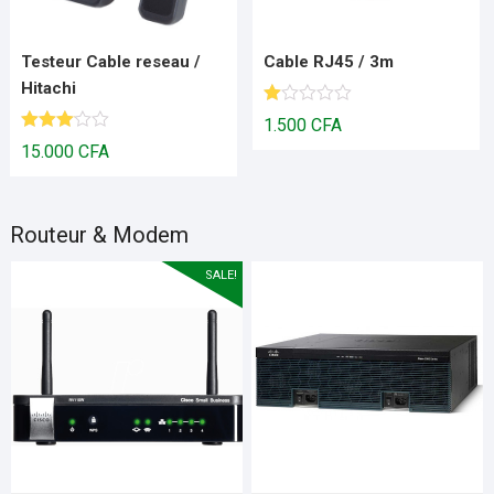
Testeur Cable reseau /
Cable RJ45 / 3m
Hitachi
N
1.500
CFA
ot
Note
15.000
CFA
e
3.00
1.
sur 5
00
s
ur
Routeur & Modem
5
SALE!