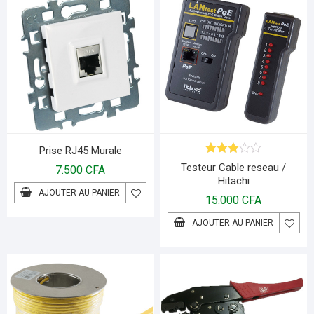
Prise RJ45 Murale
Note
Testeur Cable reseau /
7.500
CFA
3.00
Hitachi
sur 5
AJOUTER AU PANIER
15.000
CFA
AJOUTER AU PANIER