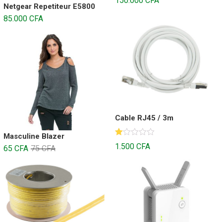
150.000
CFA
Netgear Repetiteur E5800
85.000
CFA
Cable RJ45 / 3m
Masculine Blazer
N
1.500
CFA
65
CFA
75
CFA
ot
e
1.
00
s
ur
5